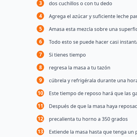
3
dos cuchillos o con tu dedo
4
Agrega el azúcar y suficiente leche p
5
Amasa esta mezcla sobre una superfi
6
Todo esto se puede hacer casi insta
7
Si tienes tiempo
8
regresa la masa a tu tazón
9
cúbrela y refrigérala durante una hor
10
Este tiempo de reposo hará que las ga
11
Después de que la masa haya reposa
12
precalienta tu horno a 350 grados
13
Extiende la masa hasta que tenga un 