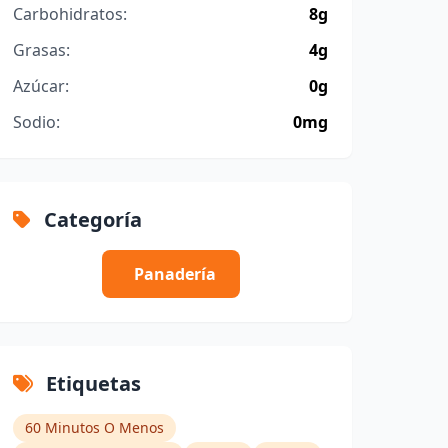
Carbohidratos:
8g
Grasas:
4g
Azúcar:
0g
Sodio:
0mg
Categoría
Panadería
Etiquetas
60 Minutos O Menos