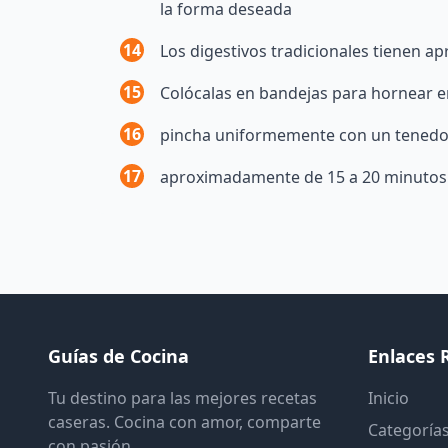
la forma deseada
14
Los digestivos tradicionales tienen 
15
Colócalas en bandejas para hornear 
16
pincha uniformemente con un tenedor
17
aproximadamente de 15 a 20 minutos
Guías de Cocina
Enlaces 
Tu destino para las mejores recetas
Inicio
caseras. Cocina con amor, comparte
Categoría
con pasión.