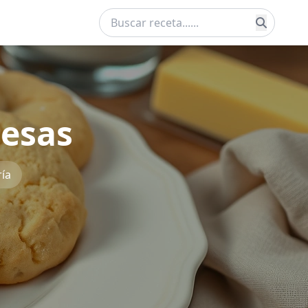
lesas
ía