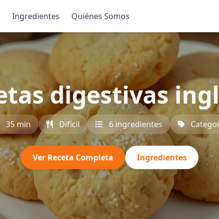
s
Ingredientes
Quiénes Somos
etas digestivas ing
35 min
Difícil
6 ingredientes
Categor
Ver Receta Completa
Ingredientes