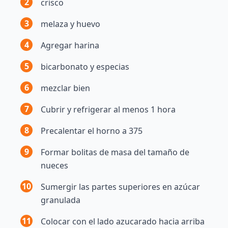
2
crisco
3
melaza y huevo
4
Agregar harina
5
bicarbonato y especias
6
mezclar bien
7
Cubrir y refrigerar al menos 1 hora
8
Precalentar el horno a 375
9
Formar bolitas de masa del tamaño de
nueces
10
Sumergir las partes superiores en azúcar
granulada
11
Colocar con el lado azucarado hacia arriba