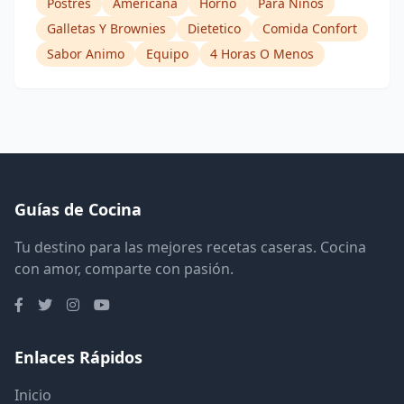
Postres
Americana
Horno
Para Ninos
Galletas Y Brownies
Dietetico
Comida Confort
Sabor Animo
Equipo
4 Horas O Menos
Guías de Cocina
Tu destino para las mejores recetas caseras. Cocina
con amor, comparte con pasión.
Enlaces Rápidos
Inicio