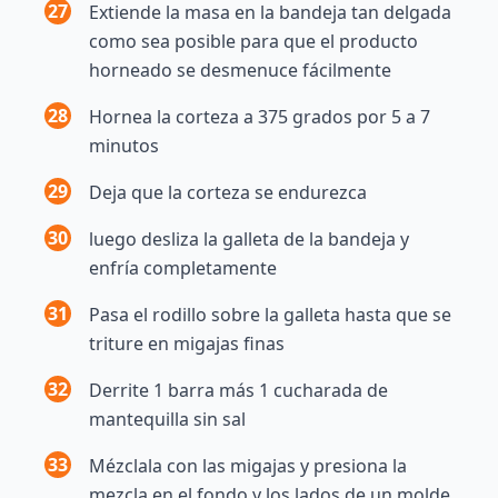
27
Extiende la masa en la bandeja tan delgada
como sea posible para que el producto
horneado se desmenuce fácilmente
28
Hornea la corteza a 375 grados por 5 a 7
minutos
29
Deja que la corteza se endurezca
30
luego desliza la galleta de la bandeja y
enfría completamente
31
Pasa el rodillo sobre la galleta hasta que se
triture en migajas finas
32
Derrite 1 barra más 1 cucharada de
mantequilla sin sal
33
Mézclala con las migajas y presiona la
mezcla en el fondo y los lados de un molde