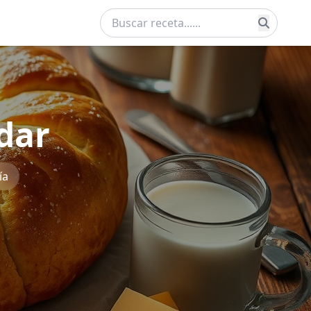
dar
ía