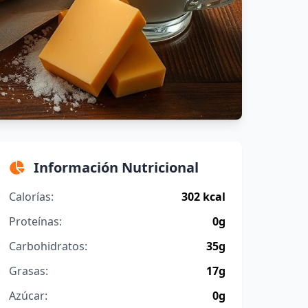
Información Nutricional
Calorías:
302 kcal
Proteínas:
0g
Carbohidratos:
35g
Grasas:
17g
Azúcar:
0g