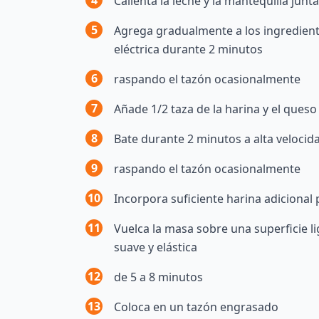
4
Calienta la leche y la mantequilla jun
5
Agrega gradualmente a los ingredient
eléctrica durante 2 minutos
6
raspando el tazón ocasionalmente
7
Añade 1/2 taza de la harina y el queso
8
Bate durante 2 minutos a alta velocida
9
raspando el tazón ocasionalmente
10
Incorpora suficiente harina adicional
11
Vuelca la masa sobre una superficie 
suave y elástica
12
de 5 a 8 minutos
13
Coloca en un tazón engrasado