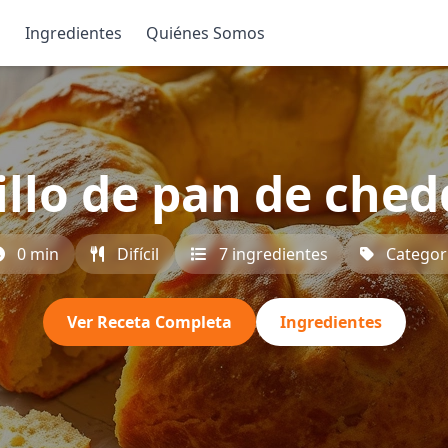
s
Ingredientes
Quiénes Somos
illo de pan de ched
0 min
Difícil
7 ingredientes
Categor
Ver Receta Completa
Ingredientes