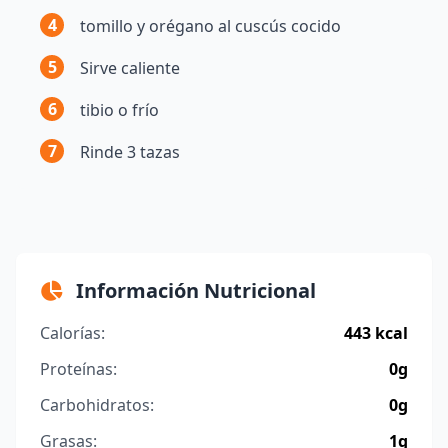
4
tomillo y orégano al cuscús cocido
5
Sirve caliente
6
tibio o frío
7
Rinde 3 tazas
Información Nutricional
Calorías:
443 kcal
Proteínas:
0g
Carbohidratos:
0g
Grasas:
1g