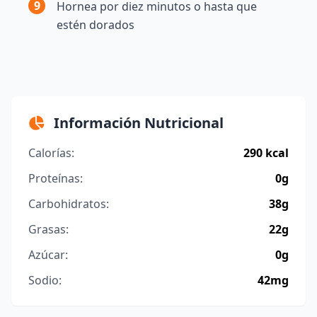
9
Hornea por diez minutos o hasta que
estén dorados
Información Nutricional
Calorías:
290 kcal
Proteínas:
0g
Carbohidratos:
38g
Grasas:
22g
Azúcar:
0g
Sodio:
42mg