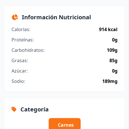
Información Nutricional
Calorías:
914 kcal
Proteínas:
0g
Carbohidratos:
109g
Grasas:
85g
Azúcar:
0g
Sodio:
189mg
Categoría
Carnes