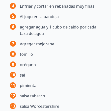
4
Enfriar y cortar en rebanadas muy finas
5
Al jugo en la bandeja
6
agregar agua y 1 cubo de caldo por cada
taza de agua
7
Agregar mejorana
8
tomillo
9
orégano
10
sal
11
pimienta
12
salsa tabasco
13
salsa Worcestershire