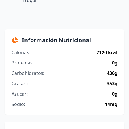
frugal
Información Nutricional
Calorías:
2120 kcal
Proteínas:
0g
Carbohidratos:
436g
Grasas:
353g
Azúcar:
0g
Sodio:
14mg