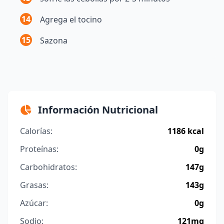
14
Agrega el tocino
15
Sazona
Información Nutricional
Calorías:
1186 kcal
Proteínas:
0g
Carbohidratos:
147g
Grasas:
143g
Azúcar:
0g
Sodio:
121mg