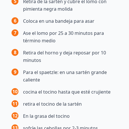
5
Retira de la sartén y cubre el lomo con
pimienta negra molida
6
Coloca en una bandeja para asar
7
Ase el lomo por 25 a 30 minutos para
término medio
8
Retira del horno y deja reposar por 10
minutos
9
Para el spaetzle: en una sartén grande
caliente
10
cocina el tocino hasta que esté crujiente
11
retira el tocino de la sartén
12
En la grasa del tocino
13
sofríe las cebollas por 2-3 minutos