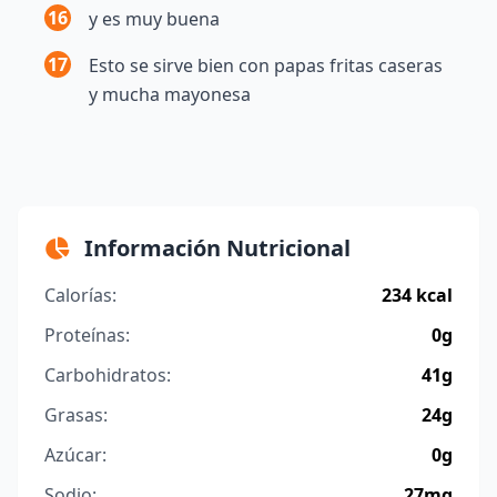
16
y es muy buena
17
Esto se sirve bien con papas fritas caseras
y mucha mayonesa
Información Nutricional
Calorías:
234 kcal
Proteínas:
0g
Carbohidratos:
41g
Grasas:
24g
Azúcar:
0g
Sodio:
27mg