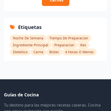
Etiquetas
Noche De Semana
Tiempo De Preparacion
Ingrediente Principal
Preparacion
Res
Dietetico
Carne
Bistec
4 Horas O Menos
Guías de Cocina
Tu destino para las mejores recetas caseras. Cocina
con amor, comparte con pasión.