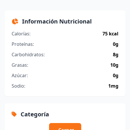
Información Nutricional
Calorías:
75 kcal
Proteínas:
0g
Carbohidratos:
8g
Grasas:
10g
Azúcar:
0g
Sodio:
1mg
Categoría
Carnes