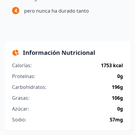
4
pero nunca ha durado tanto
Información Nutricional
Calorías:
1753 kcal
Proteínas:
0g
Carbohidratos:
196g
Grasas:
106g
Azúcar:
0g
Sodio:
57mg