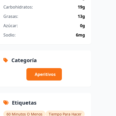
Carbohidratos:
19g
Grasas:
13g
Azúcar:
0g
Sodio:
6mg
Categoría
Aperitivos
Etiquetas
60 Minutos O Menos
Tiempo Para Hacer