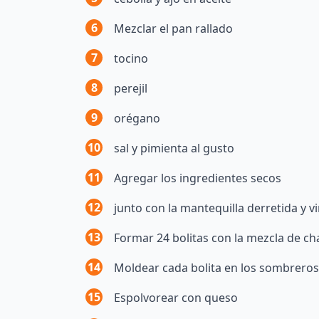
6
Mezclar el pan rallado
7
tocino
8
perejil
9
orégano
10
sal y pimienta al gusto
11
Agregar los ingredientes secos
12
junto con la mantequilla derretida y v
13
Formar 24 bolitas con la mezcla de 
14
Moldear cada bolita en los sombrero
15
Espolvorear con queso