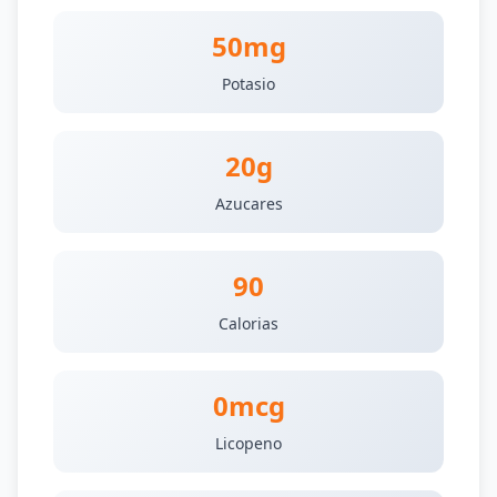
50mg
Potasio
20g
Azucares
90
Calorias
0mcg
Licopeno