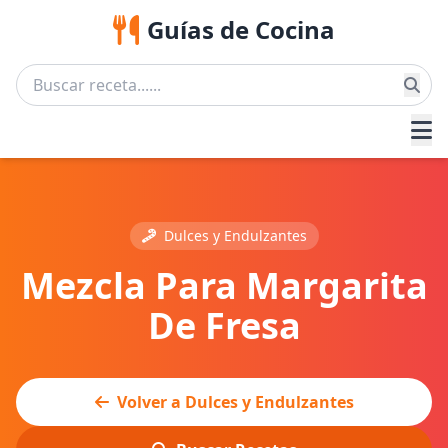
Guías de Cocina
Dulces y Endulzantes
Mezcla Para Margarita
De Fresa
Volver a Dulces y Endulzantes