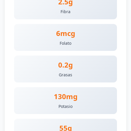
2.5g
Fibra
6mcg
Folato
0.2g
Grasas
130mg
Potasio
55g