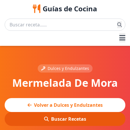
Guías de Cocina
Dulces y Endulzantes
Mermelada De Mora
Volver a Dulces y Endulzantes
Buscar Recetas