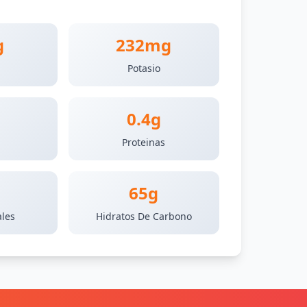
g
232mg
Potasio
0.4g
s
Proteinas
65g
ales
Hidratos De Carbono