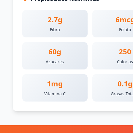
2.7g
6mc
Fibra
Folato
60g
250
Azucares
Caloria
1mg
0.1g
Vitamina C
Grasas Tot