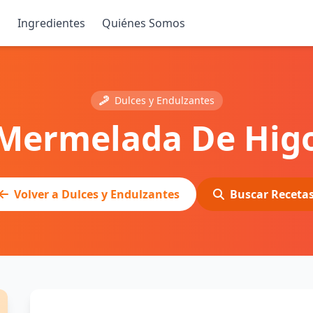
s
Ingredientes
Quiénes Somos
Dulces y Endulzantes
Mermelada De Hig
Volver a Dulces y Endulzantes
Buscar Receta