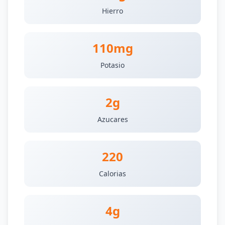
Hierro
110mg
Potasio
2g
Azucares
220
Calorias
4g