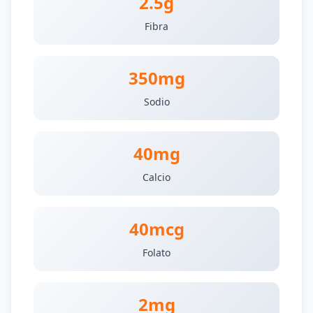
2.5g
Fibra
350mg
Sodio
40mg
Calcio
40mcg
Folato
2mg