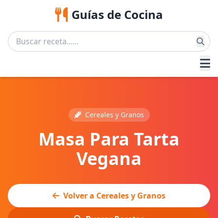
Guías de Cocina
Cereales y Granos
Masa Para Tarta
Vegana
Volver a Cereales y Granos