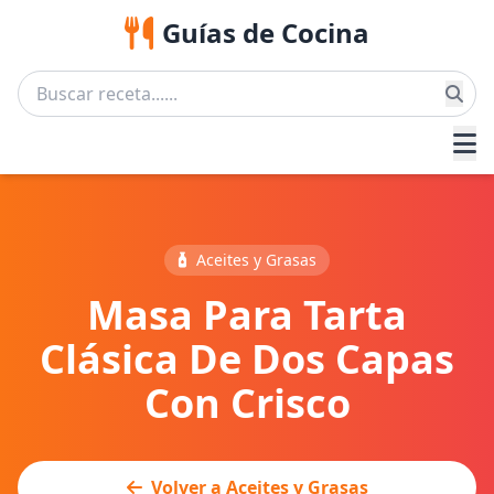
Guías de Cocina
Aceites y Grasas
Masa Para Tarta
Clásica De Dos Capas
Con Crisco
Volver a Aceites y Grasas