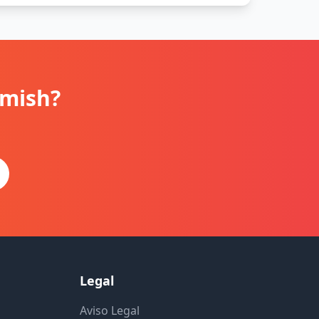
amish?
Legal
Aviso Legal