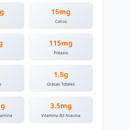
g
15mg
Calcio
g
115mg
Potasio
1.5g
s
Grasas Totales
mg
3.5mg
iamina
Vitamina B3 Niacina