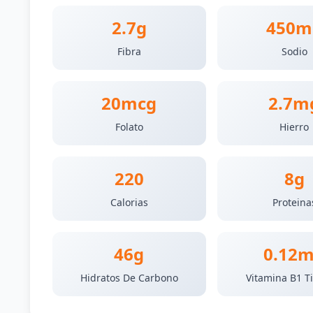
2.7g
450m
Fibra
Sodio
20mcg
2.7m
Folato
Hierro
220
8g
Calorias
Proteina
46g
0.12
Hidratos De Carbono
Vitamina B1 T