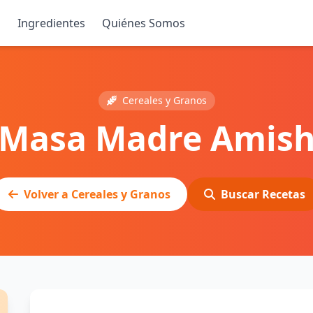
s
Ingredientes
Quiénes Somos
Cereales y Granos
Masa Madre Amis
Volver a Cereales y Granos
Buscar Recetas