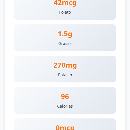
42mcg
Folato
1.5g
Grasas
270mg
Potasio
96
Calorias
0mcg