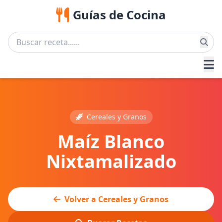
Guías de Cocina
Cereales y Granos
Maíz Blanco
Nixtamalizado
Volver a Cereales y Granos