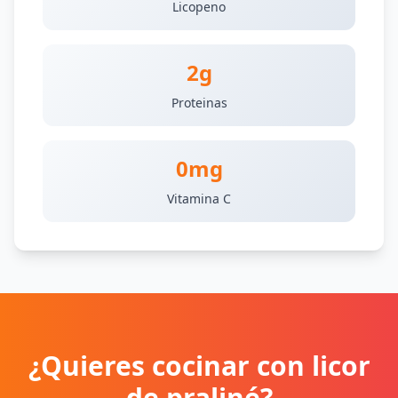
Licopeno
2g
Proteinas
0mg
Vitamina C
¿Quieres cocinar con licor
de praliné?