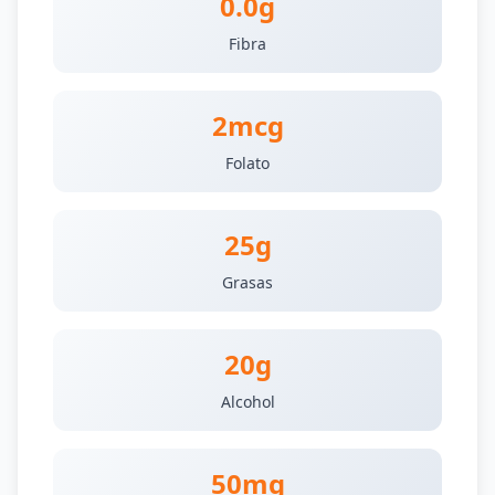
0.0g
Fibra
2mcg
Folato
25g
Grasas
20g
Alcohol
50mg