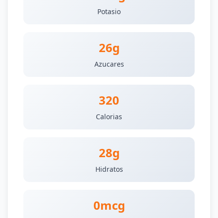
Potasio
26g
Azucares
320
Calorias
28g
Hidratos
0mcg