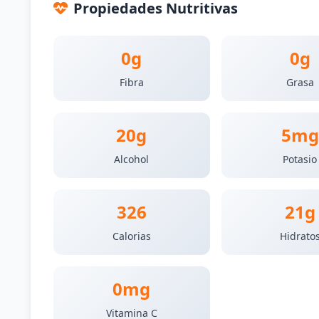
Propiedades Nutritivas
0g
0g
Fibra
Grasa
20g
5mg
Alcohol
Potasio
326
21g
Calorias
Hidrato
0mg
Vitamina C