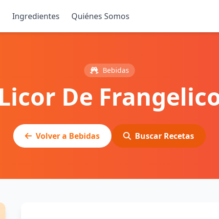
s
Ingredientes
Quiénes Somos
Bebidas
Licor De Frangelic
Volver a Bebidas
Buscar Recetas