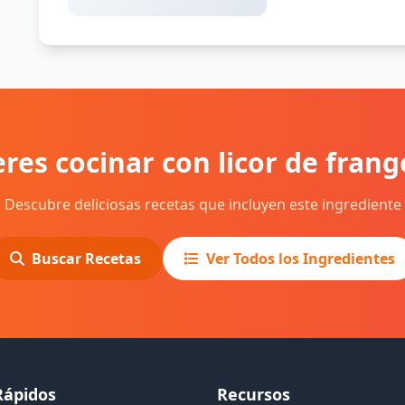
res cocinar con licor de frang
Descubre deliciosas recetas que incluyen este ingrediente
Buscar Recetas
Ver Todos los Ingredientes
Rápidos
Recursos