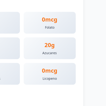
0mcg
Folato
20g
Azucares
0mcg
s
Licopeno