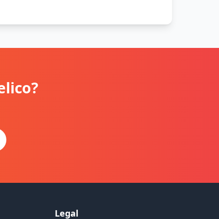
elico?
Legal