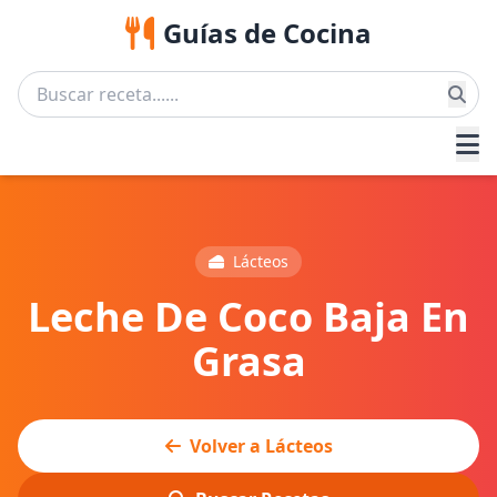
Guías de Cocina
Lácteos
Leche De Coco Baja En
Grasa
Volver a Lácteos