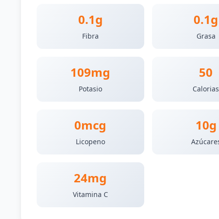
0.1g
0.1g
Fibra
Grasa
109mg
50
Potasio
Caloria
0mcg
10g
Licopeno
Azúcare
24mg
Vitamina C