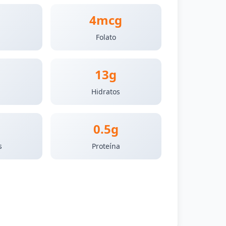
4mcg
Folato
13g
s
Hidratos
0.5g
s
Proteína