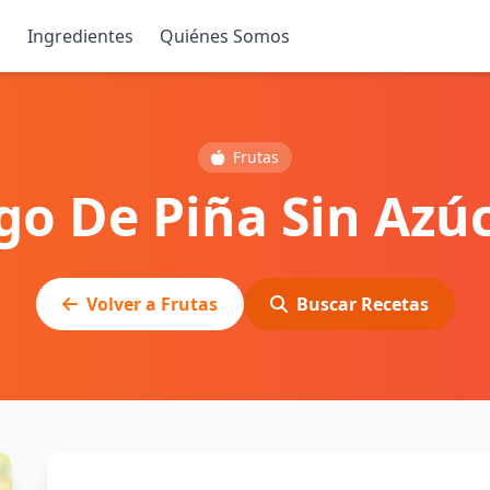
s
Ingredientes
Quiénes Somos
Frutas
go De Piña Sin Azú
Volver a Frutas
Buscar Recetas