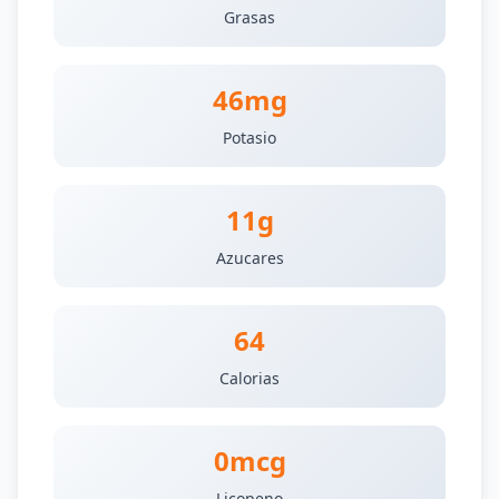
Grasas
46mg
Potasio
11g
Azucares
64
Calorias
0mcg
Licopeno