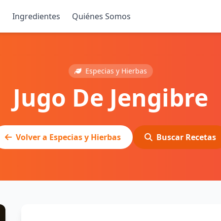
s
Ingredientes
Quiénes Somos
Especias y Hierbas
Jugo De Jengibre
Volver a Especias y Hierbas
Buscar Recetas