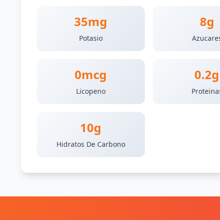
35mg
8g
Potasio
Azucare
0mcg
0.2g
Licopeno
Proteina
10g
Hidratos De Carbono