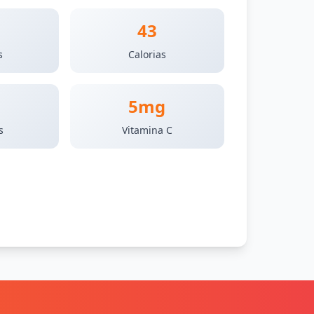
43
s
Calorias
5mg
s
Vitamina C