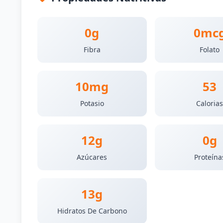
0g
0mc
Fibra
Folato
10mg
53
Potasio
Caloria
12g
0g
Azúcares
Proteína
13g
Hidratos De Carbono