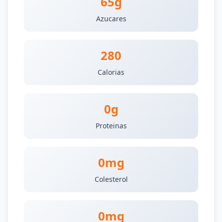
65g
Azucares
280
Calorias
0g
Proteinas
0mg
Colesterol
0mg