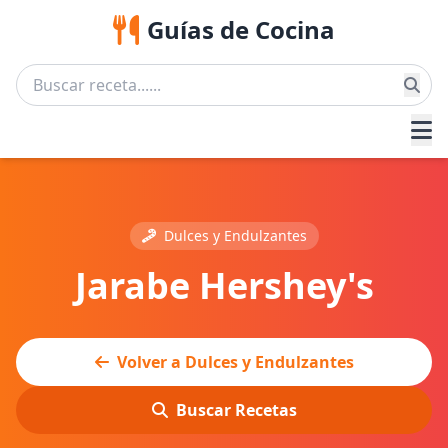
Guías de Cocina
Dulces y Endulzantes
Jarabe Hershey's
Volver a Dulces y Endulzantes
Buscar Recetas