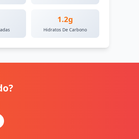
1.2g
radas
Hidratos De Carbono
do?