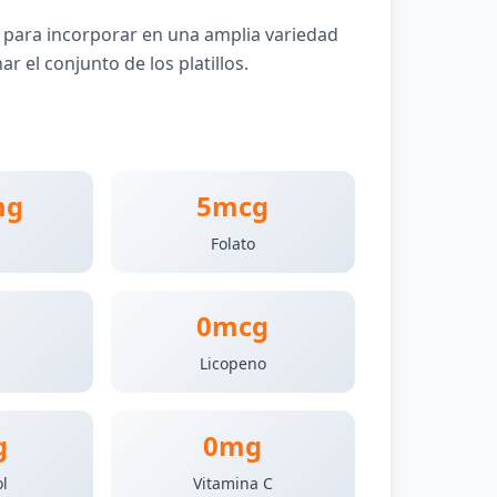
l para incorporar en una amplia variedad
 el conjunto de los platillos.
mg
5mcg
Folato
0mcg
s
Licopeno
g
0mg
ol
Vitamina C