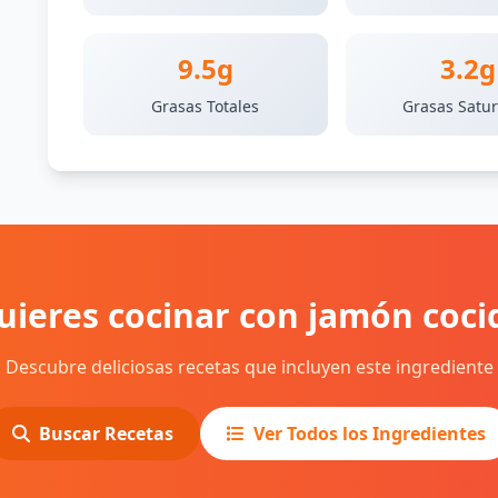
9.5g
3.2g
Grasas Totales
Grasas Satu
uieres cocinar con jamón coci
Descubre deliciosas recetas que incluyen este ingrediente
Buscar Recetas
Ver Todos los Ingredientes