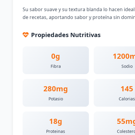
Su sabor suave y su textura blanda lo hacen idea
de recetas, aportando sabor y proteína sin dominar
Propiedades Nutritivas
0g
1200
Fibra
Sodio
280mg
145
Potasio
Caloria
18g
55m
Proteinas
Colester