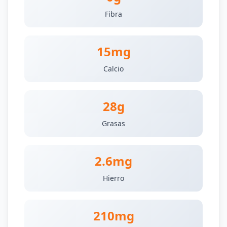
Fibra
15mg
Calcio
28g
Grasas
2.6mg
Hierro
210mg