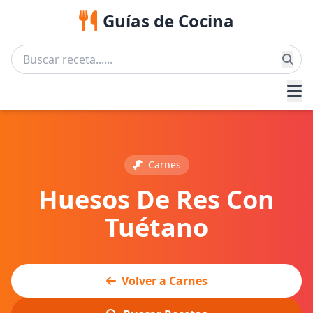
Guías de Cocina
Carnes
Huesos De Res Con
Tuétano
Volver a Carnes