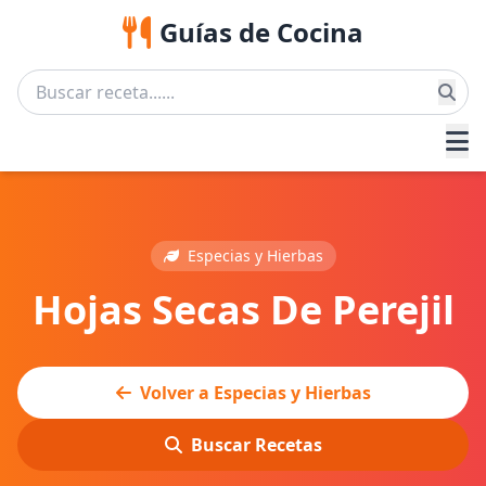
Guías de Cocina
Especias y Hierbas
Hojas Secas De Perejil
Volver a Especias y Hierbas
Buscar Recetas