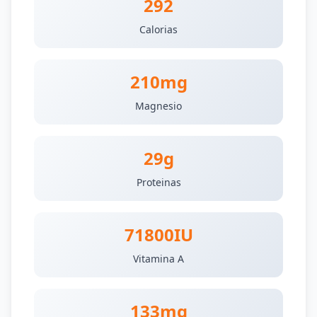
292
Calorias
210mg
Magnesio
29g
Proteinas
71800IU
Vitamina A
133mg