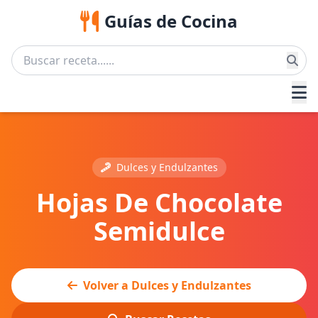
Guías de Cocina
Dulces y Endulzantes
Hojas De Chocolate
Semidulce
Volver a Dulces y Endulzantes