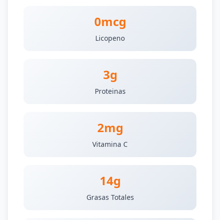
0mcg
Licopeno
3g
Proteinas
2mg
Vitamina C
14g
Grasas Totales