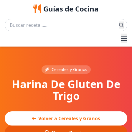
Guías de Cocina
Cereales y Granos
Harina De Gluten De
Trigo
Volver a Cereales y Granos