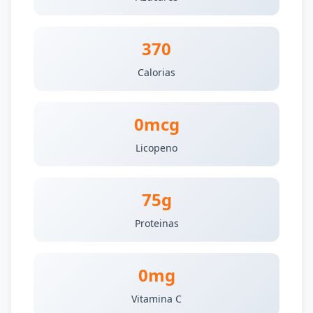
370
Calorias
0mcg
Licopeno
75g
Proteinas
0mg
Vitamina C