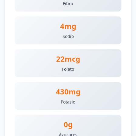
Fibra
4mg
Sodio
22mcg
Folato
430mg
Potasio
0g
Azucares