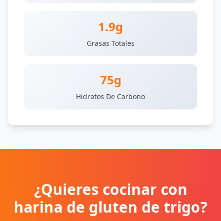
1.9g
Grasas Totales
75g
Hidratos De Carbono
¿Quieres cocinar con
harina de gluten de trigo?