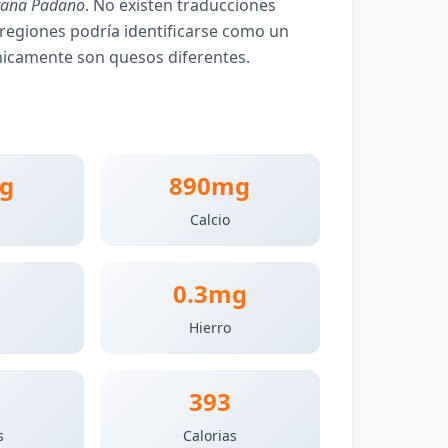
rana Padano
. No existen traducciones
 regiones podría identificarse como un
nicamente son quesos diferentes.
g
890mg
Calcio
0.3mg
Hierro
393
s
Calorias