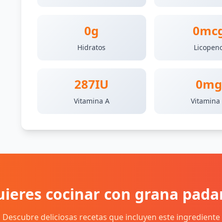
0g
0mc
Hidratos
Licopen
287IU
0mg
Vitamina A
Vitamina
uieres cocinar con grana pada
Descubre deliciosas recetas que incluyen este ingrediente