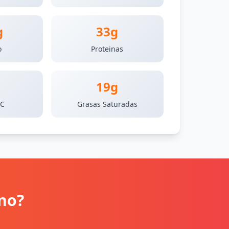
g
33g
o
Proteinas
19g
 C
Grasas Saturadas
no?