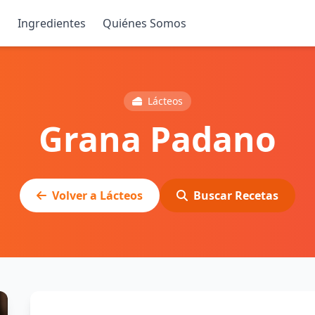
s
Ingredientes
Quiénes Somos
Lácteos
Grana Padano
Volver a Lácteos
Buscar Recetas