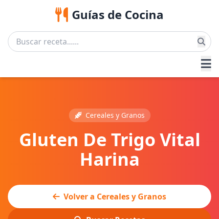
Guías de Cocina
Cereales y Granos
Gluten De Trigo Vital
Harina
Volver a Cereales y Granos