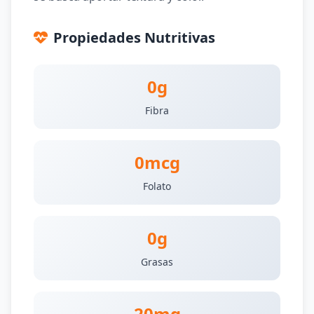
Propiedades Nutritivas
0g
Fibra
0mcg
Folato
0g
Grasas
20mg