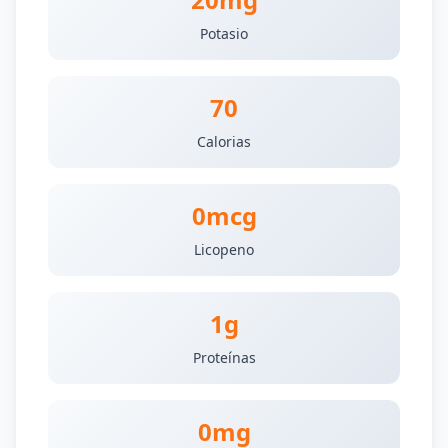
Potasio
70
Calorias
0mcg
Licopeno
1g
Proteínas
0mg