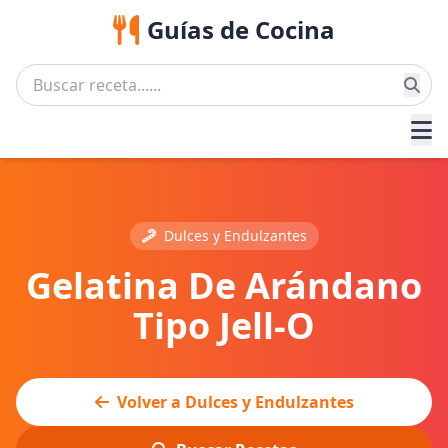
Guías de Cocina
Dulces y Endulzantes
Gelatina De Arándano
Tipo Jell-O
Volver a Dulces y Endulzantes