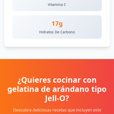
Vitamina C
17g
Hidratos De Carbono
¿Quieres cocinar con
gelatina de arándano tipo
Jell-O?
Descubre deliciosas recetas que incluyen este