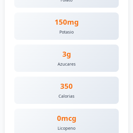
150mg
Potasio
3g
Azucares
350
Calorias
0mcg
Licopeno