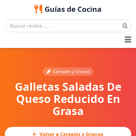
Guías de Cocina
Cereales y Granos
Galletas Saladas De
Queso Reducido En
Grasa
Volver a Cereales y Granos