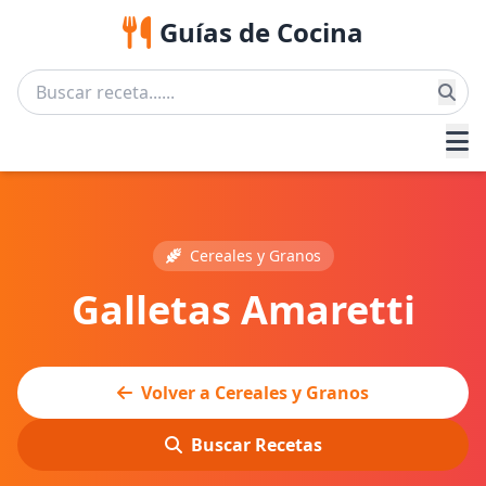
Guías de Cocina
Cereales y Granos
Galletas Amaretti
Volver a Cereales y Granos
Buscar Recetas