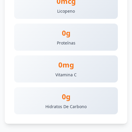
0mcg
Licopeno
0g
Proteínas
0mg
Vitamina C
0g
Hidratos De Carbono