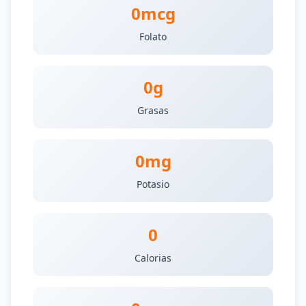
0mcg
Folato
0g
Grasas
0mg
Potasio
0
Calorias