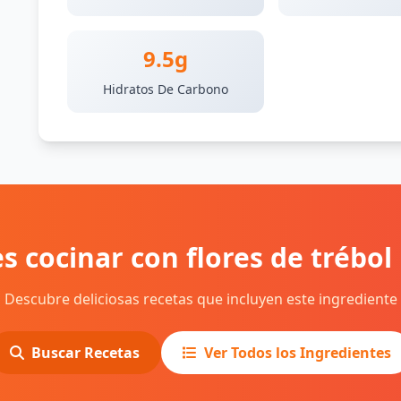
9.5g
Hidratos De Carbono
s cocinar con flores de trébol
Descubre deliciosas recetas que incluyen este ingrediente
Buscar Recetas
Ver Todos los Ingredientes