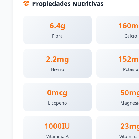
Propiedades Nutritivas
6.4g
160m
Fibra
Calcio
2.2mg
152m
Hierro
Potasio
0mcg
50m
Licopeno
Magnesi
1000IU
23m
Vitamina A
Vitamina