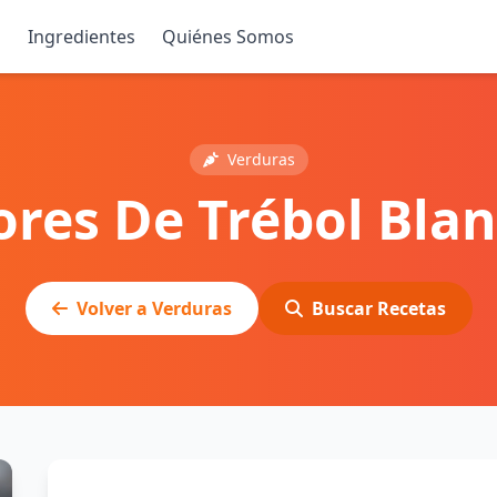
s
Ingredientes
Quiénes Somos
Verduras
ores De Trébol Bla
Volver a Verduras
Buscar Recetas