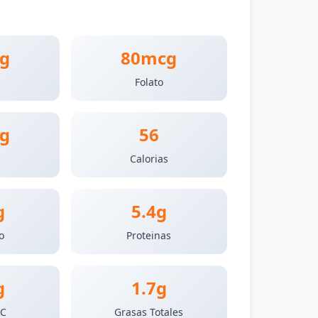
g
80mcg
Folato
g
56
Calorias
g
5.4g
o
Proteinas
g
1.7g
 C
Grasas Totales