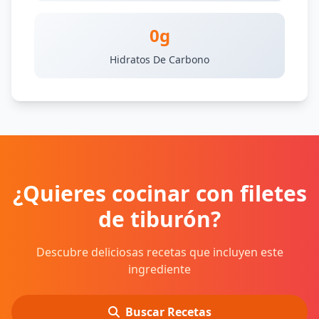
0g
Hidratos De Carbono
¿Quieres cocinar con filetes
de tiburón?
Descubre deliciosas recetas que incluyen este
ingrediente
Buscar Recetas