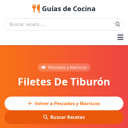
Guías de Cocina
Pescados y Mariscos
Filetes De Tiburón
Volver a Pescados y Mariscos
Buscar Recetas