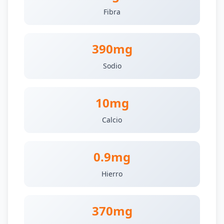
Fibra
390mg
Sodio
10mg
Calcio
0.9mg
Hierro
370mg