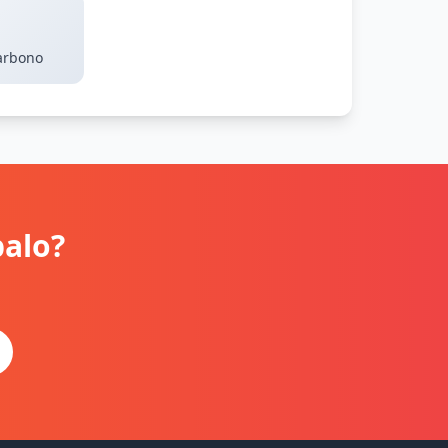
arbono
balo?