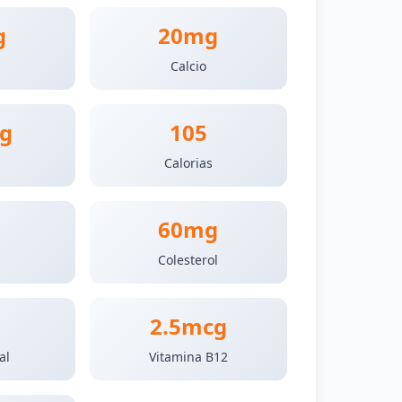
g
20mg
Calcio
g
105
Calorias
60mg
a
Colesterol
2.5mcg
al
Vitamina B12