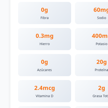
0g
60m
Fibra
Sodio
0.3mg
400m
Hierro
Potasio
0g
20g
Azúcares
Proteín
2.4mcg
2g
Vitamina D
Grasa Tot