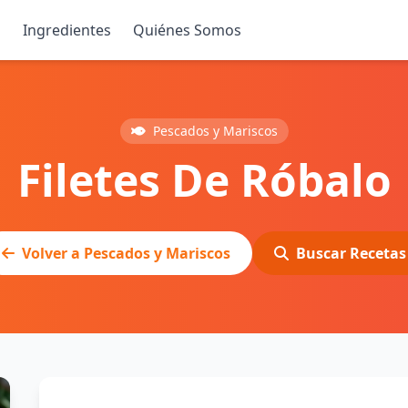
s
Ingredientes
Quiénes Somos
Pescados y Mariscos
Filetes De Róbalo
Volver a Pescados y Mariscos
Buscar Recetas