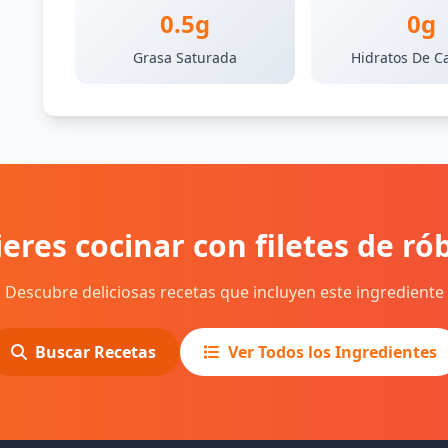
0.5g
0g
Grasa Saturada
Hidratos De C
eres cocinar con filetes de ró
Descubre deliciosas recetas que incluyen este ingrediente
Buscar Recetas
Ver Todos los Ingredientes