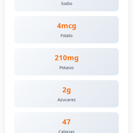
Sodio
4mcg
Folato
210mg
Potasio
2g
Azucares
47
Calorias