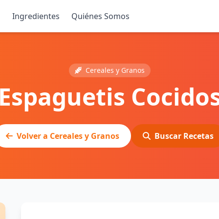
s
Ingredientes
Quiénes Somos
Cereales y Granos
Espaguetis Cocido
Volver a Cereales y Granos
Buscar Recetas