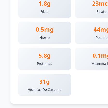
1.8g
23mc
Fibra
Folato
0.5mg
44m
Hierro
Potasio
5.8g
0.1m
Proteinas
Vitamina 
31g
Hidratos De Carbono