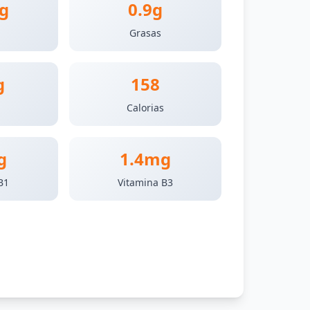
g
0.9g
Grasas
g
158
Calorias
g
1.4mg
B1
Vitamina B3