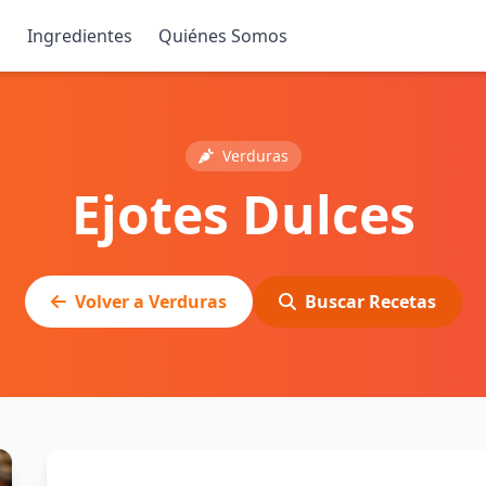
s
Ingredientes
Quiénes Somos
Verduras
Ejotes Dulces
Volver a Verduras
Buscar Recetas