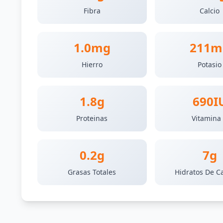
Fibra
Calcio
1.0mg
211m
Hierro
Potasio
1.8g
690I
Proteinas
Vitamina
0.2g
7g
Grasas Totales
Hidratos De C