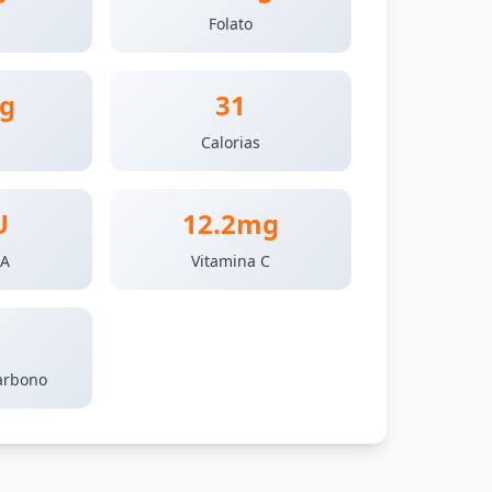
Folato
g
31
Calorias
U
12.2mg
 A
Vitamina C
arbono