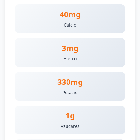
40mg
Calcio
3mg
Hierro
330mg
Potasio
1g
Azucares