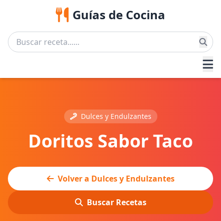
Guías de Cocina
Dulces y Endulzantes
Doritos Sabor Taco
Volver a Dulces y Endulzantes
Buscar Recetas