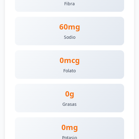
Fibra
60mg
Sodio
0mcg
Folato
0g
Grasas
0mg
Potasio