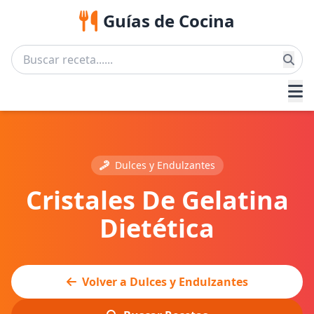
Guías de Cocina
Dulces y Endulzantes
Cristales De Gelatina
Dietética
Volver a Dulces y Endulzantes