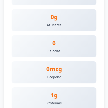
0g
Azucares
6
Calorias
0mcg
Licopeno
1g
Proteinas