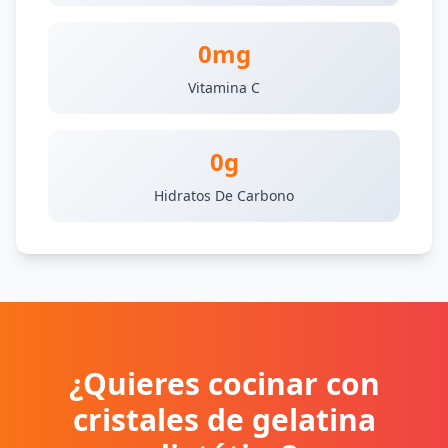
0mg
Vitamina C
0g
Hidratos De Carbono
¿Quieres cocinar con
cristales de gelatina