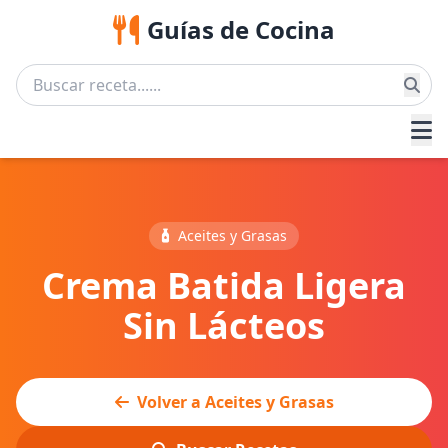
Guías de Cocina
Aceites y Grasas
Crema Batida Ligera
Sin Lácteos
Volver a Aceites y Grasas