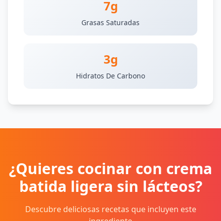
7g
Grasas Saturadas
3g
Hidratos De Carbono
¿Quieres cocinar con crema
batida ligera sin lácteos?
Descubre deliciosas recetas que incluyen este