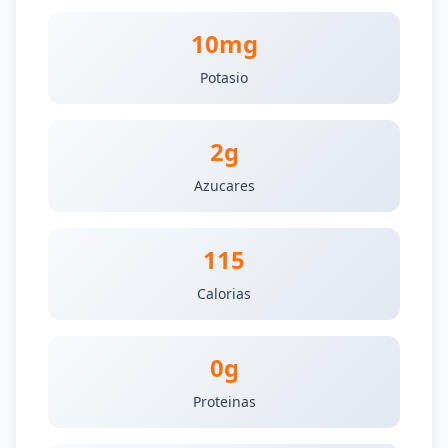
10mg
Potasio
2g
Azucares
115
Calorias
0g
Proteinas