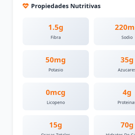
Propiedades Nutritivas
1.5g
220m
Fibra
Sodio
50mg
35g
Potasio
Azucare
0mcg
4g
Licopeno
Proteina
15g
70g
Grasas Totales
Hidratos De C