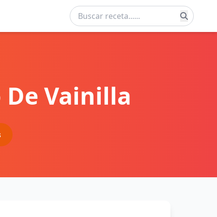
 De Vainilla
s