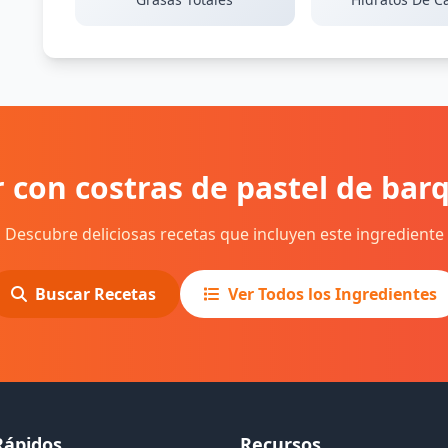
 con costras de pastel de barqu
Descubre deliciosas recetas que incluyen este ingrediente
Buscar Recetas
Ver Todos los Ingredientes
Rápidos
Recursos