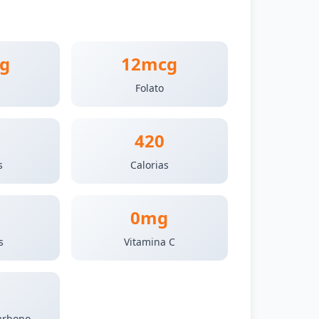
g
12mcg
Folato
420
s
Calorias
0mg
s
Vitamina C
arbono