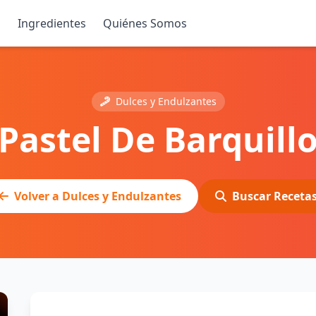
s
Ingredientes
Quiénes Somos
Dulces y Endulzantes
Pastel De Barquillo
Volver a Dulces y Endulzantes
Buscar Receta