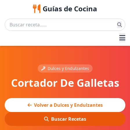
Guías de Cocina
Dulces y Endulzantes
Cortador De Galletas
Volver a Dulces y Endulzantes
Buscar Recetas